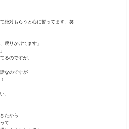
て絶対もらうと心に誓ってます。笑

、戻りかけてます」

」

てるのですが、

話なのですが

！

い。

きたから

って
