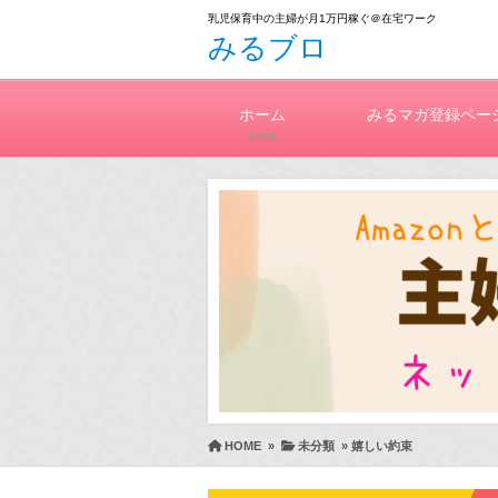
乳児保育中の主婦が月1万円稼ぐ＠在宅ワーク
みるブロ
ホーム
みるマガ登録ペー
home
HOME
»
未分類
»
嬉しい約束