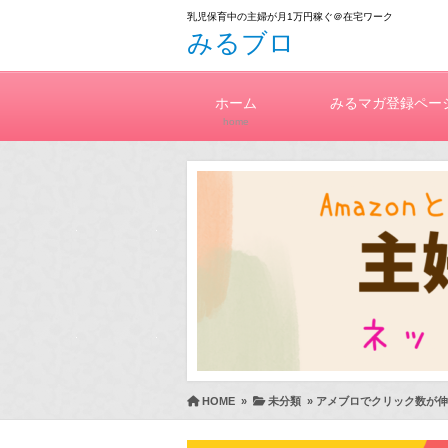
乳児保育中の主婦が月1万円稼ぐ＠在宅ワーク
みるブロ
ホーム
みるマガ登録ペー
home
HOME
»
未分類
»
アメブロでクリック数が伸