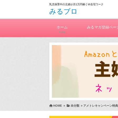
乳児保育中の主婦が月1万円稼ぐ＠在宅ワーク
みるブロ
ホーム
みるマガ登録ペー
home
HOME
»
未分類
»
アメトレキャンペーン特典