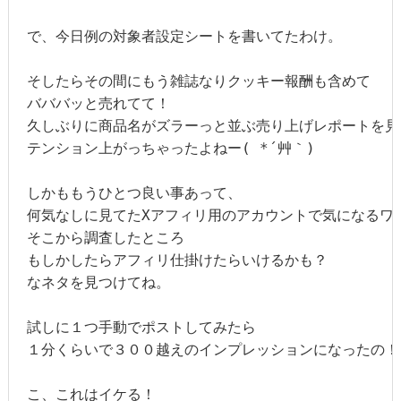
で、今日例の対象者設定シートを書いてたわけ。

そしたらその間にもう雑誌なりクッキー報酬も含めて

バババッと売れてて！

久しぶりに商品名がズラーっと並ぶ売り上げレポートを見た
テンション上がっちゃったよねー( *´艸｀)

しかももうひとつ良い事あって、

何気なしに見てたXアフィリ用のアカウントで気になるワー
そこから調査したところ

もしかしたらアフィリ仕掛けたらいけるかも？

なネタを見つけてね。

試しに１つ手動でポストしてみたら

１分くらいで３００越えのインプレッションになったの！！
こ、これはイケる！
