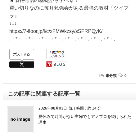
★情報発信の基礎から学べる！
買い切りなのに毎月勉強会がある最強の教材『ツイブ
ラ』
↓↓↓
https://7-floor.jp/l/c/xFMWkzsy/sSFRPQyK/
.・*・.・*・.・*・.・*・.・*・.・*・.・*・.・*・.
未分類
0
この記事に関連する記事一覧
2026年08月03日
読了時間：約 14 分
夏休みで時間がない主婦でもアメブロを続けられた
理由