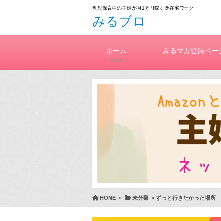
乳児保育中の主婦が月1万円稼ぐ＠在宅ワーク
みるブロ
ホーム
みるマガ登録ペー
home
HOME
»
未分類
»
ずっと行きたかった場所