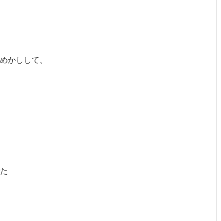
めかしして、
た