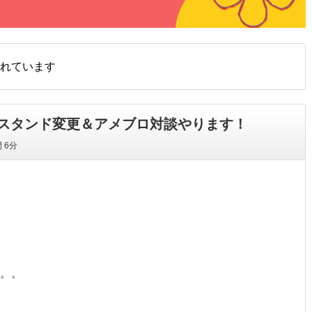
れています
スタンド変更＆アメブロ対談やります！
間
6分
。。