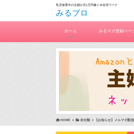
乳児保育中の主婦が月1万円稼ぐ＠在宅ワーク
みるブロ
ホーム
みるマガ登録ペー
home
HOME
»
未分類
»
【お知らせ】メルマガ配信