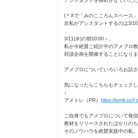
アシスタントを務めさせていただ
(＊Xで「みのこころんスペース
次私がアシスタントするのは3/10(火
3/11(水)の朝10:00～、
私が今絶賛ご紹介中のアメブロ教
対談企画を開催することになりま
アメブロについていろいろお話さ
気になったらこちらもチェックし
↓
アメトレ（PR）
https://brmk.io/
ご自身でもアメブロについて発信
教材をリリースされたばかりのち
そのノウハウを絶賛実践中の私、